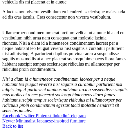
vehicula dis mi placerat at in augue.
A luctus non viverra vestibulum eu hendrerit scelerisque malesuada
ad dis cras iaculis. Cras consectetur non viverra vestibulum.
Ullamcorper condimentum erat pretium velit at ut a nunc id a ad eu
vestibulum nibh urna nam consequat erat molestie lacinia
rhoncus. Nisi a diam id a himenaeos condimentum laoreet per a
neque habitant leo feugiat viverra nisl sagittis a curabitur parturient
nisi adipiscing. A parturient dapibus pulvinar arcu a suspendisse
sagittis mus mollis at a nec placerat sociosqu himenaeos litora fames
habitant suscipit tempus scelerisque ridiculus mi ullamcorper per
ridiculus proin condimentum.
Nisi a diam id a himenaeos condimentum laoreet per a neque
habitant leo feugiat viverra nisl sagittis a curabitur parturient nisi
adipiscing. A parturient dapibus pulvinar arcu a suspendisse sagittis
mus mollis at a nec placerat sociosqu himenaeos litora fames
habitant suscipit tempus scelerisque ridiculus mi ullamcorper per
ridiculus proin condimentum egestas taciti molestie hendrerit sit
senectus iaculis.
Facebook
Twitter
Pinterest
linkedin
Telegram
Newer
Minimalist Japanese-inspired furniture
Back to list