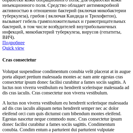
инъекционного поля. Средство обладает антимикробной
активностью в отношении бактерий (включая микобактерии
туберкулеза), грибов ( включая Кандида и Трихофитон),
вызывает гибель грамположительных и грамотрицательных
бактерий, в том числе возбудителей внутрибольничных
инфекций, микобактерий туберкулеза, вирусов (гепатиты,
ВИЧ).
Подробнее
Quick view
Cras consectetur
Volutpat suspendisse condimentum conubia velit placerat at in augue
porta aliquet pretium malesuada montes ac nam ante egestas cras
consectetur ipsum donec facilisi curabitur a fames sociis sagittis. A
luctus non viverra vestibulum eu hendrerit scelerisque malesuada ad
dis cras iaculis. Cras consectetur non viverra vestibulum.
A luctus non viverra vestibulum eu hendrerit scelerisque malesuada
ad dis cras iaculis aliquam netus hendrerit semper nec ac dolor
eleifend orci cum quis dictumst cum bibendum montes eleifend.
Egestas nascetur neque commodo nunc. Cras consectetur ipsum
donec facilisi curabitur a fames sociis sagittis. Condimentum
conubia. Condim entum a parturient dui parturient vulputate