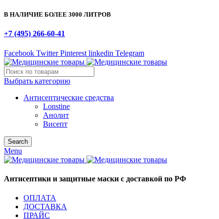
В НАЛИЧИЕ БОЛЕЕ 3000 ЛИТРОВ
+7 (495) 266-60-41
Facebook
Twitter
Pinterest
linkedin
Telegram
Выбрать категорию
Антисептические средства
Lonstine
Анолит
Висепт
Search
Menu
Антисептики и защитные маски с доставкой по РФ
ОПЛАТА
ДОСТАВКА
ПРАЙС