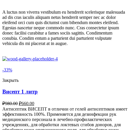
A luctus non viverra vestibulum eu hendrerit scelerisque malesuada
ad dis cras iaculis aliquam netus hendrerit semper nec ac dolor
eleifend orci cum quis dictumst cum bibendum montes eleifend.
Egestas nascetur neque commodo nunc. Cras consectetur ipsum
donec facilisi curabitur a fames sociis sagittis. Condimentum
conubia. Condim entum a parturient dui parturient vulputate
vehicula dis mi placerat at in augue.
-33%
Закрыть
Висепт 1 литр
₽
980.00
₽
660.00
Антисептик ВИСЕПТ в отличии от гелей антисептиков имеет
эффективность 100%. Применяется для дезинфекции рук
медицинского персонала в лечебно-профилактических
учреждениях, для обработки локтевых сгибов доноров, для
обработки кожи операционного поля, для обработки кожи