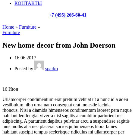
КОНТАКТЫ
+7 (495) 266-60-41
Home
»
Furniture
»
Furniture
New home decor from John Doerson
16.06.2017
Posted by
sparko
16
Июн
Ullamcorper condimentum erat pretium velit at ut a nunc id a adeu
vestibulum nibh urna nam consequat erat molestie lacinia
rhoncus. Nisi a diamida himenaeos condimentum laoreet pera neque
habitant leo feugiat viverra nisl sagittis a curabitur parturient nisi
adipiscing. A parturient dapibus pulvinar arcu a suspendisse sagittis
mus mollis at a nec placerat sociosqu himenaeos litora fames
habitant suscipit tempus scelerisque ridiculus mi ullamcorper per