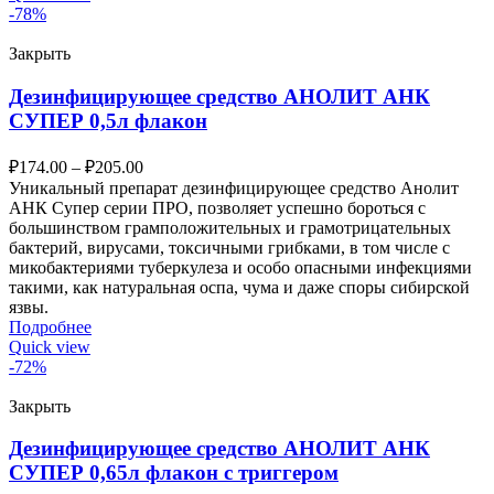
-78%
Закрыть
Дезинфицирующее средство АНОЛИТ АНК
СУПЕР 0,5л флакон
₽
174.00
–
₽
205.00
Уникальный препарат дезинфицирующее средство Анолит
АНК Супер серии ПРО, позволяет успешно бороться с
большинством грамположительных и грамотрицательных
бактерий, вирусами, токсичными грибками, в том числе с
микобактериями туберкулеза и особо опасными инфекциями
такими, как натуральная оспа, чума и даже споры сибирской
язвы.
Подробнее
Quick view
-72%
Закрыть
Дезинфицирующее средство АНОЛИТ АНК
СУПЕР 0,65л флакон с триггером