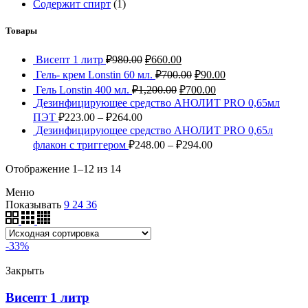
Содержит спирт
(1)
Товары
Висепт 1 литр
₽
980.00
₽
660.00
Гель- крем Lonstin 60 мл.
₽
700.00
₽
90.00
Гель Lonstin 400 мл.
₽
1,200.00
₽
700.00
Дезинфицирующее средство АНОЛИТ PRO 0,65мл
ПЭТ
₽
223.00
–
₽
264.00
Дезинфицирующее средство АНОЛИТ PRO 0,65л
флакон с триггером
₽
248.00
–
₽
294.00
Отображение 1–12 из 14
Меню
Показывать
9
24
36
-33%
Закрыть
Висепт 1 литр