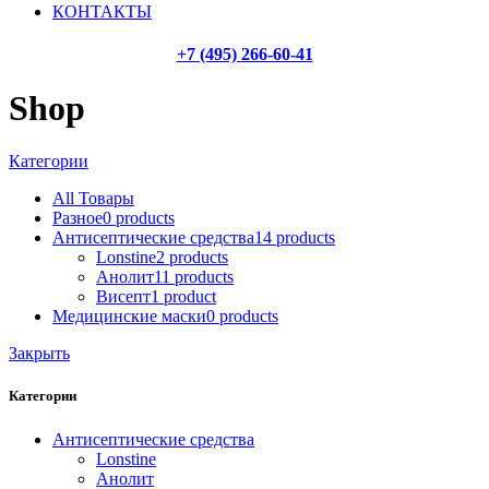
КОНТАКТЫ
+7 (495) 266-60-41
Shop
Категории
All
Товары
Разное
0
products
Антисептические средства
14
products
Lonstine
2
products
Анолит
11
products
Висепт
1
product
Медицинские маски
0
products
Закрыть
Категории
Антисептические средства
Lonstine
Анолит