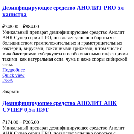
Дезинфицирующее средство АНОЛИТ PRO 5л
канистра
₽
748.00
–
₽
884.00
Уникальный препарат дезинфицирующее средство Анолит
АНК Супер серии ПРО, позволяет успешно бороться с
большинством грамположительных и грамотрицательных
бактерий, вирусами, токсичными грибками, в том числе с
микобактериями туберкулеза и особо опасными инфекциями
такими, как натуральная оспа, чума и даже споры сибирской
язвы.
Подробнее
Quick view
-78%
Закрыть
Дезинфицирующее средство АНОЛИТ АНК
СУПЕР 0,5л ПЭТ
₽
174.00
–
₽
205.00
Уникальный препарат дезинфицирующее средство Анолит
АНК Супер серии ПРО, позволяет успешно бороться с