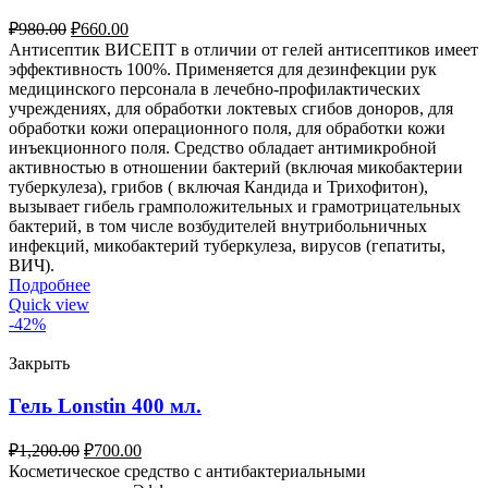
₽
980.00
₽
660.00
Антисептик ВИСЕПТ в отличии от гелей антисептиков имеет
эффективность 100%. Применяется для дезинфекции рук
медицинского персонала в лечебно-профилактических
учреждениях, для обработки локтевых сгибов доноров, для
обработки кожи операционного поля, для обработки кожи
инъекционного поля. Средство обладает антимикробной
активностью в отношении бактерий (включая микобактерии
туберкулеза), грибов ( включая Кандида и Трихофитон),
вызывает гибель грамположительных и грамотрицательных
бактерий, в том числе возбудителей внутрибольничных
инфекций, микобактерий туберкулеза, вирусов (гепатиты,
ВИЧ).
Подробнее
Quick view
-42%
Закрыть
Гель Lonstin 400 мл.
₽
1,200.00
₽
700.00
Косметическое средство с антибактериальными