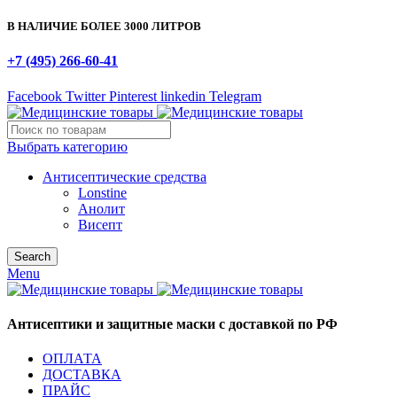
В НАЛИЧИЕ БОЛЕЕ 3000 ЛИТРОВ
+7 (495) 266-60-41
Facebook
Twitter
Pinterest
linkedin
Telegram
Выбрать категорию
Антисептические средства
Lonstine
Анолит
Висепт
Search
Menu
Антисептики и защитные маски с доставкой по РФ
ОПЛАТА
ДОСТАВКА
ПРАЙС