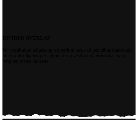
DIVIDER OVERLAP
Per vestibulum adipiscing a interdum lacus ad penatibus malesuada
non turpis ullamcorper augue nostra vestibulum eros mi ac nam
torquent metus molestie.