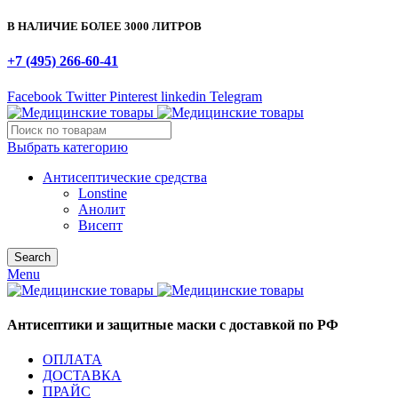
В НАЛИЧИЕ БОЛЕЕ 3000 ЛИТРОВ
+7 (495) 266-60-41
Facebook
Twitter
Pinterest
linkedin
Telegram
Выбрать категорию
Антисептические средства
Lonstine
Анолит
Висепт
Search
Menu
Антисептики и защитные маски с доставкой по РФ
ОПЛАТА
ДОСТАВКА
ПРАЙС