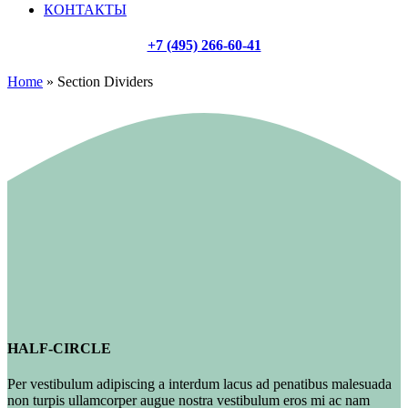
КОНТАКТЫ
+7 (495) 266-60-41
Home
»
Section Dividers
HALF-CIRCLE
Per vestibulum adipiscing a interdum lacus ad penatibus malesuada
non turpis ullamcorper augue nostra vestibulum eros mi ac nam