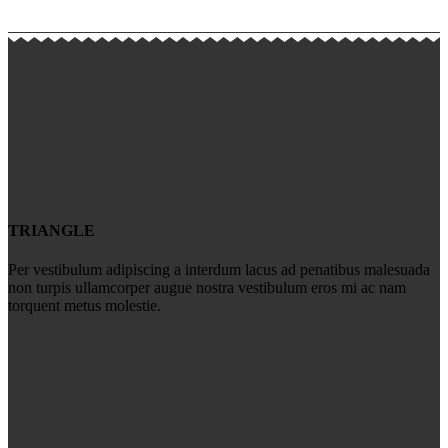
TRIANGLE
Per vestibulum adipiscing a interdum lacus ad penatibus malesuada
non turpis ullamcorper augue nostra vestibulum eros mi ac nam
torquent metus molestie.